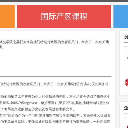
香受外交学院之委托为来自澳门特别行政区的政府官员们，举办了一次有关葡
训。
自澳门特别行政区的政府官员们，举办了一次有关葡萄酒知识与礼仪的商务培
纳葡萄酒酿造工艺被誉为意大利葡萄酒的先驱，本次品鉴会选取了来自这个
%-100%的Sangiovese（桑娇维塞）,至多20%的其他托斯卡纳认定的红
述了葡萄酒久远的酿造历史以及发展过程中的变革。
的哲理”葡萄酒作为一个同时兼具知性与感官享受的饮料，复杂多变又蕴藏着
尝的不单单只是喝，更像是通过嗅觉与味觉所进行的审美体验，一种用感官