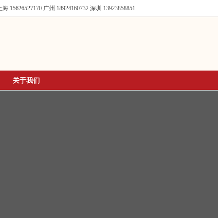
海 15626527170
广州 18924160732
深圳 13923858851
关于我们