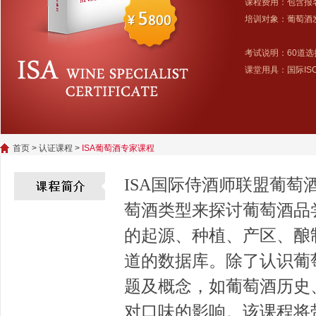
课程费用：包含报
培训对象：葡萄酒发
考试说明：60道
课堂用具：国际I
首页
>
认证课程
>
ISA葡萄酒专家课程
ISA国际侍酒师联盟葡
萄酒类型来探讨葡萄酒品
的起源、种植、产区、酿
道的数据库。除了认识葡
题及概念，如葡萄酒历史
对口味的影响。该课程将