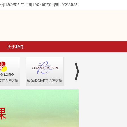
海 15626527170
广州 18924160732
深圳 13923858851
关于我们
谷官方产区课
波尔多CIVB官方产区课
罗纳河谷官方产区课
格鲁吉