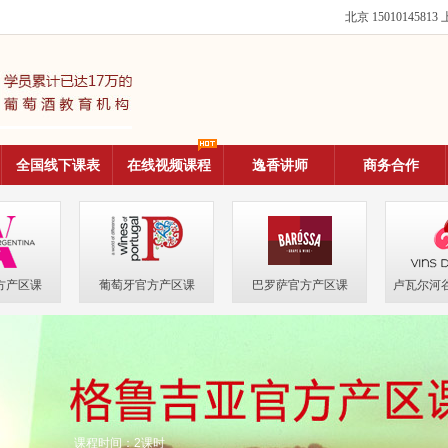
北京 15010145813
上
全国线下课表
在线视频课程
逸香讲师
商务合作
方产区课
葡萄牙官方产区课
巴罗萨官方产区课
卢瓦尔河
课程时间：2课时