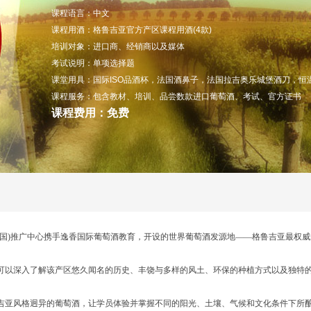
课程语言：中文
课程用酒：格鲁吉亚官方产区课程用酒(4款)
培训对象：进口商、经销商以及媒体
考试说明：单项选择题
课堂用具：国际ISO品酒杯，法国酒鼻子，法国拉吉奥乐城堡酒刀，恒
课程服务：包含教材、培训、品尝数款进口葡萄酒、考试、官方证书
课程费用：免费
中国)推广中心携手逸香国际葡萄酒教育，开设的世界葡萄酒发源地——格鲁吉亚最权
可以深入了解该产区悠久闻名的历史、丰饶与多样的风土、环保的种植方式以及独特
。
吉亚风格迥异的葡萄酒，让学员体验并掌握不同的阳光、土壤、气候和文化条件下所