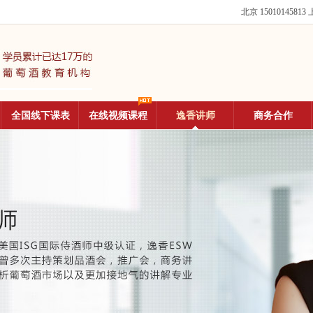
北京 15010145813
上
全国线下课表
在线视频课程
逸香讲师
商务合作