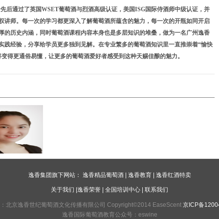
珍先后通过了英国
WSET
葡萄酒与烈酒高级认证，美国
ISG
国际侍酒师中级认证，并
权讲师。每一次的学习都更深入了解葡萄酒所蕴含的魅力，每一次的开瓶如同开启
厚的历史内涵，同时葡萄酒课程内容本身也是多层知识的堆叠，做为一名广州逸香
实践经验，分享给学员更多独到见解。在专业繁多的葡萄酒知识里一直推崇着“愉快
容变得更通俗易懂，让更多的葡萄酒爱好者感受到这种天赐佳酿的魅力。
逸香集团旗下网站：
逸香精品葡萄酒
|
逸香教育
|
逸香红酒特卖
关于我们
|
逸香荣誉
|
全国培训中心
|
联系我们
北京逸香世纪葡萄酒文化传播有限公司 Copyright©2014 EaseScent
京ICP备1200
逸香国际葡萄酒教育公众号：eswine