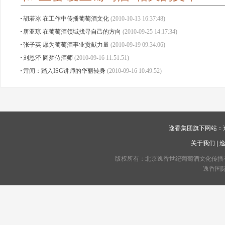
胡若冰 在工作中传播葡萄酒文化
(2010-10-13 16:37:48)
唐亚琼 在葡萄酒领域找寻自己的方向
(2010-09-25 14:17:34)
张子英 愿为葡萄酒事业贡献力量
(2010-09-19 09:34:06)
刘恩泽 圆梦侍酒师
(2010-09-16 11:51:51)
亓闻：踏入ISG讲师的华丽转身
(2010-09-16 10:49:52)
逸香集团旗下网站：
关于我们
|
版权所有：北京逸香世纪葡萄酒文化传播有限公司 C
逸香国际